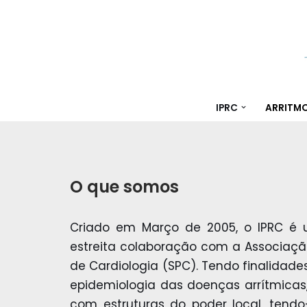
Avançar
para
o
conteúdo
IPRC
ARRITM
O que somos
Criado em Março de 2005, o IPRC é 
estreita colaboração com a Associaçã
de Cardiologia (SPC). Tendo finalidad
epidemiologia das doenças arrítmicas
com estruturas do poder local, tendo