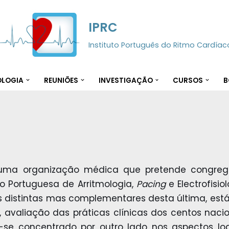
IPRC
Instituto Português do Ritmo Cardíac
OLOGIA
REUNIÕES
INVESTIGAÇÃO
CURSOS
B
uma organização médica que pretende congregar
o Portuguesa de Arritmologia,
Pacing
e Electrofisi
es distintas mas complementares desta última, e
, avaliação das práticas clínicas dos centos nac
-se concentrado por outro lado nos aspectos lo