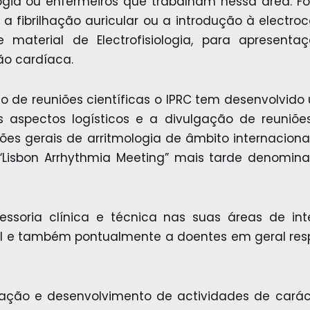
gia ou enfermeiros que trabalham nessa área. F
a fibrilhação auricular ou a introdução à electr
 e material de Electrofisiologia, para apresen
ção cardíaca.
 de reuniões científicas o IPRC tem desenvolvido
os aspectos logísticos e a divulgação de reuniõ
iões gerais de arritmologia de âmbito internaciona
Lisbon Arrhythmia Meeting” mais tarde denomina
sessoria clínica e técnica nas suas áreas de i
ral e também pontualmente a doentes em geral re
ação e desenvolvimento de actividades de carácte